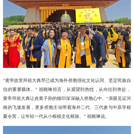
“黄帝故里拜祖大典早已成为海外侨胞强化文化认同、坚定民族自
信的重要载体。” 祝晓琳坦言，从观望到热忱，从向往到奔赴，
黄帝拜祖大典让炎黄子孙的烙印深深融入侨胞心中。“亲眼见证河
南的飞速发展，更多侨胞主动带着海外二代、三代参与中原寻根
夏令营，让年轻一代从小根植文化根脉。” 祝晓琳说。