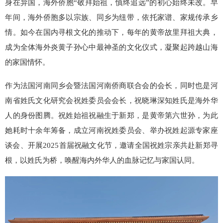
身在异国，海外侨胞“敬拜始祖，慎终追远”的初心始终未改。早
年间，海外侨胞多以宗族、同乡为纽带，依托家谱、家规传承乡
情。如今在国内寻根文化的推动下，每年的黄帝故里拜祖大典，
成为全体海外炎黄子孙心中最神圣的文化仪式，凝聚起跨越山海
的家国情怀。
作为法国河南同乡会暨法国河南侨商联合会的会长，同时也是河
南省姓氏文化研究会祝姓委员会会长，祝晓琳深知姓氏是海外华
人的身份图腾。祝姓始祖祝融生于新郑，是黄帝第六世孙，为此
她耗时十余年筹备，成立河南祝姓委员会、举办祝姓起源专家座
谈会、开展2025首届祝融文化节，邀请全国祝姓宗亲共赴新郑寻
根，以姓氏为桥，唤醒海内外华人的血脉记忆与家国认同。