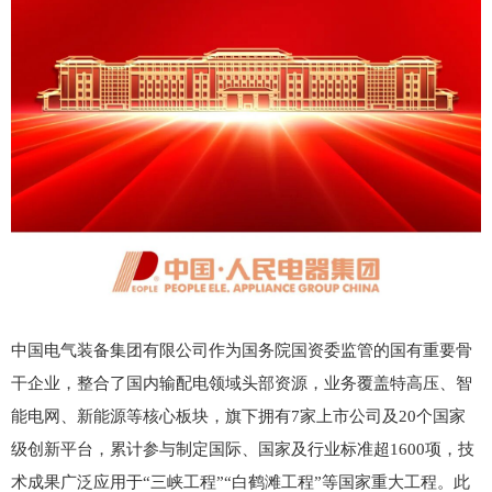
中国电气装备集团有限公司作为国务院国资委监管的国有重要骨
干企业，整合了国内输配电领域头部资源，业务覆盖特高压、智
能电网、新能源等核心板块，旗下拥有7家上市公司及20个国家
级创新平台，累计参与制定国际、国家及行业标准超1600项，技
术成果广泛应用于“三峡工程”“白鹤滩工程”等国家重大工程。此