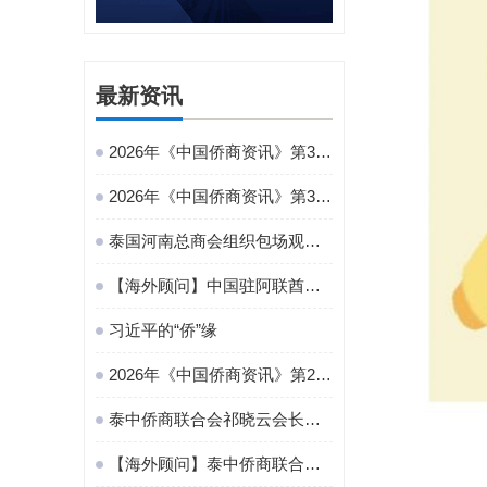
最新资讯
2026年《中国侨商资讯》第31期
2026年《中国侨商资讯》第30期
泰国河南总商会组织包场观影《给阿嬷的情书》：联结豫泰桑梓情
【海外顾问】中国驻阿联酋使馆隆重举办招待会热烈庆祝中国人民解放军建军99周年 金国中会长应邀出席
习近平的“侨”缘
2026年《中国侨商资讯》第29期
泰中侨商联合会祁晓云会长一行拜访泰国中华总商会
【海外顾问】泰中侨商联合会主席邝锦荣出席“丝路云帆・侨助千企万品出海”专场活动